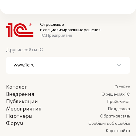
Отраслевые
и специализированные решения
1С:Предприятие
Другие сайты 1С
Каталог
О сайте
Внедрения
О решениях 1С
Публикации
Прайс-лист
Мероприятия
Поддержка
Партнеры
Обратная связь
Форум
Сообщить об ошибке
Карта сайта