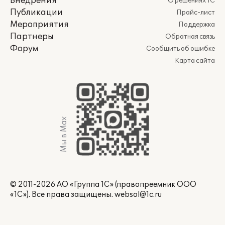
Внедрения
О решениях 1С
Публикации
Прайс-лист
Мероприятия
Поддержка
Партнеры
Обратная связь
Форум
Сообщить об ошибке
Карта сайта
Мы в Max
© 2011-2026 АО «Группа 1С» (правопреемник ООО
«1С»). Все права защищены.
websol@1c.ru