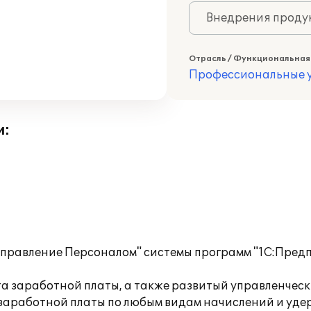
Внедрения продук
Отрасль / Функциональная
Профессиональные у
и:
правление Персоналом" системы программ "1С:Предп
а заработной платы, а также развитый управленчес
заработной платы по любым видам начислений и уде