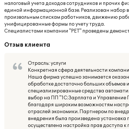
налоговый учета доходов сотрудников и прочих физ
единой информационной базе. Реализован набор вн
произвольным спискам работников, движению рабо
унифицированные формы по учету труда.
Специалистами компании "РЕТ" проведены демонст
Отзыв клиента
Отрасль: услуги
Конкретная сфера деятельности компании
Наша фирма успешно занимается оказани
обработке достаточно больших объемов 
специализированные средства автоматиз
выбор на ПП "1С:Зарплата и Управление 
благодаря широким возможностям настро
отраслей экономики. Партнером по внедр
внедрения была произведена установка п
осуществлена настройка прав доступа к