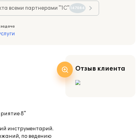
та всеми партнерами "1С"
147084
 задача
слуги
Отзыв клиента
риятие 8"
кий инструментарий.
ржаний, по ведению