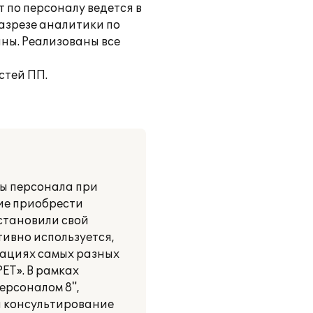
 по персоналу ведется в
азрезе аналитики по
ны. Реализованы все
стей ПП.
ы персонала при
ие приобрести
становили свой
тивно используется,
зациях самых разных
ЕТ». В рамках
ерсоналом 8",
и консультирование