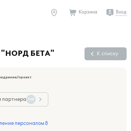
Корзина
Вход
О "НОРД БЕТА"
К списку
недрение/проект
я партнера
138
ление персоналом 8