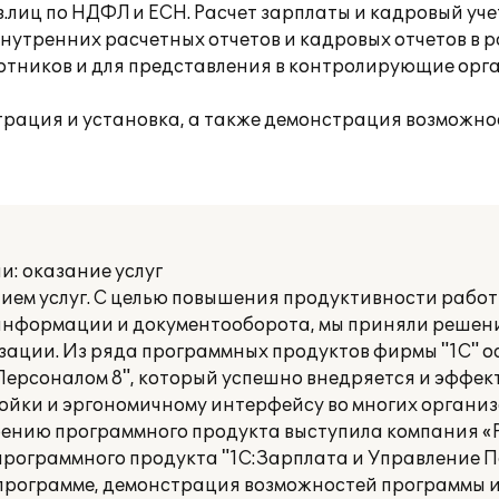
.лиц по НДФЛ и ЕСН. Расчет зарплаты и кадровый учет
утренних расчетных отчетов и кадровых отчетов в р
тников и для представления в контролирующие орга
рация и установка, а также демонстрация возможно
: оказание услуг
ем услуг. С целью повышения продуктивности работ
информации и документооборота, мы приняли решен
ации. Из ряда программных продуктов фирмы "1С" о
Персоналом 8", который успешно внедряется и эффек
йки и эргономичному интерфейсу во многих органи
ению программного продукта выступила компания «Р
рограммного продукта "1С:Зарплата и Управление П
 программе, демонстрация возможностей программы 