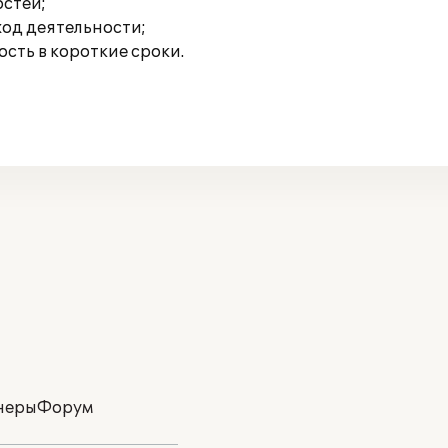
стей;
од деятельности;
сть в короткие сроки.
неры
Форум