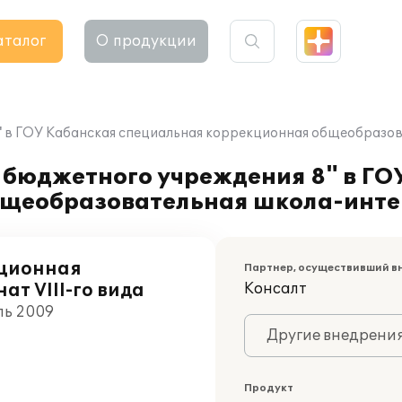
аталог
О продукции
 в ГОУ Кабанская специальная коррекционная общеобразова
 бюджетного учреждения 8" в ГО
щеобразовательная школа-интерн
кционная
Партнер, осуществивший в
т VIII-го вида
Консалт
ль 2009
Другие внедрени
Продукт