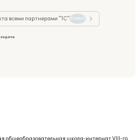
та всеми партнерами "1С"
575825
 задача
ая общеобразовательная школа-интернат VIII-го