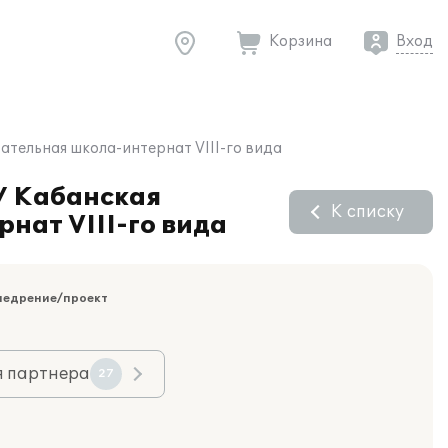
Корзина
Вход
тельная школа-интернат VIII-го вида
У Кабанская
К списку
ат VIII-го вида
недрение/проект
я партнера
27