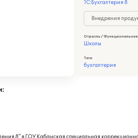
1С:Бухгалтерия 8
Внедрения продук
Отрасль / Функциональная
Школы
Теги
бухгалтерия
и:
дения 8" в ГОУ Кабанская специальная коррекционн