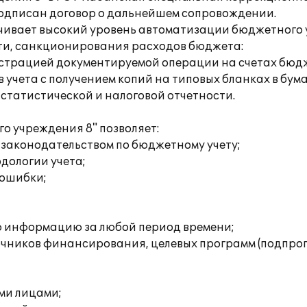
Подписан договор о дальнейшем сопровождении.
ечивает высокий уровень автоматизации бюджетного
сти, санкционирования расходов бюджета:
истрацией документируемой операции на счетах бюдж
учета с получением копий на типовых бланках в бума
татистической и налоговой отчетности.
о учреждения 8" позволяет:
 законодательством по бюджетному учету;
дологии учета;
 ошибки;
ю информацию за любой период времени;
очников финансирования, целевых программ (подпрог
ми лицами;