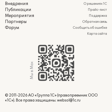
Внедрения
О решениях 1С
Публикации
Прайс-лист
Мероприятия
Поддержка
Партнеры
Обратная связь
Форум
Сообщить об ошибке
Карта сайта
Мы в Max
© 2011-2026 АО «Группа 1С» (правопреемник ООО
«1С»). Все права защищены.
websol@1c.ru