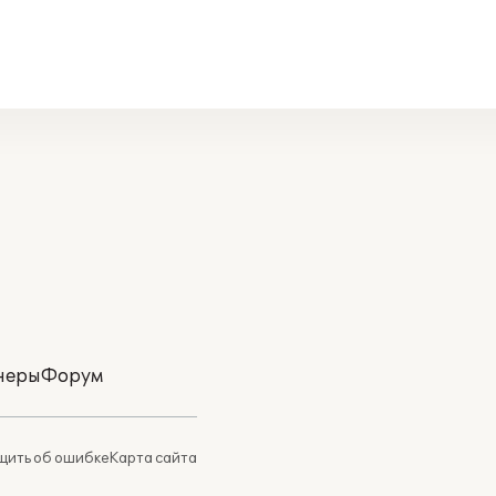
неры
Форум
ить об ошибке
Карта сайта