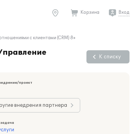
Корзина
Вход
отношениями с клиентами (CRM) 8»
:Управление
К списку
недрение/проект
ругие внедрения партнера
 задача
слуги