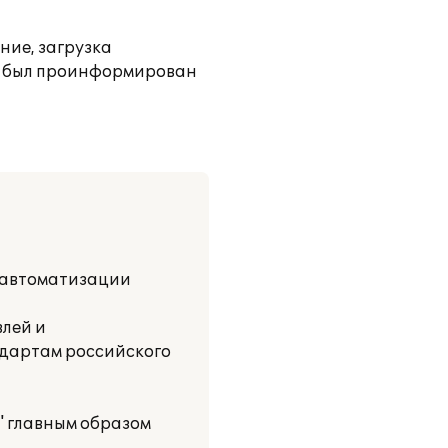
ние, загрузка
нт был проинформирован
о автоматизации
лей и
ндартам российского
" главным образом