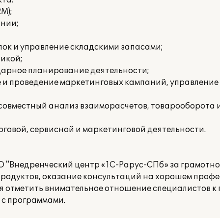
та:
M);
ании;
пок и управление складскими запасами;
тикой;
дарное планирование деятельности;
е и проведение маркетинговых кампаний, управлени
 совместный анализ взаиморасчетов, товарооборота 
рговой, сервисной и маркетинговой деятельности.
 "Внедренческий центр «1С-Рарус-СПб» за грамотн
родуктов, оказание консультаций на хорошем проф
ся отметить внимательное отношение специалистов к 
 с программами.