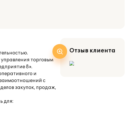
Отзыв клиента
тельностью.
л управления торговым
дприятие 8».
оперативного и
 взаимоотношений с
делов закупок, продаж,
ь для: