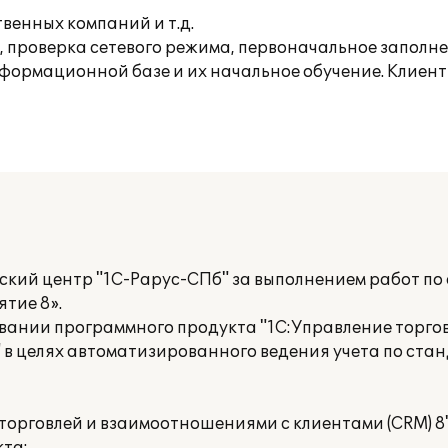
венных компаний и т.д.
 проверка сетевого режима, первоначальное заполне
нформационной базе и их начальное обучение. Клие
ский центр "1С-Рарус-СПб" за выполнением работ п
тие 8».
вании программного продукта "1С:Управление торгов
 в целях автоматизированного ведения учета по ста
торговлей и взаимоотношениями с клиентами (CRM) 8