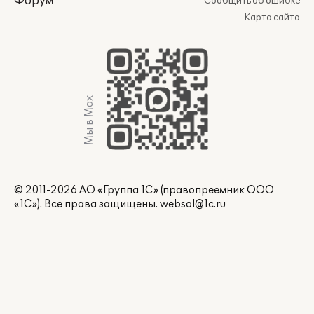
Форум
Сообщить об ошибке
Карта сайта
Мы в Max
© 2011-2026 АО «Группа 1С» (правопреемник ООО
«1С»). Все права защищены.
websol@1c.ru