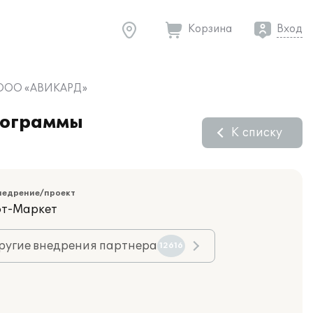
Корзина
Вход
 в ООО «АВИКАРД»
рограммы
К списку
недрение/проект
фт-Маркет
ругие внедрения партнера
12616