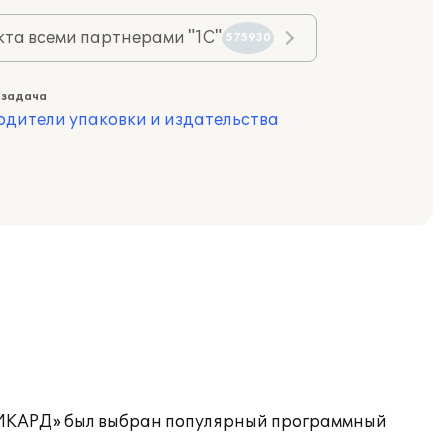
та всеми партнерами "1С"
575930
 задача
одители упаковки и издательства
АВИКАРД» был выбран популярный программный