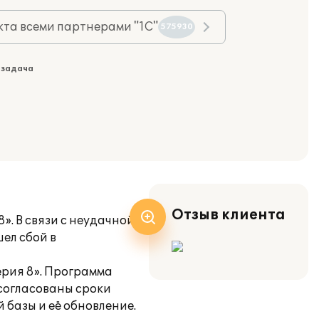
та всеми партнерами "1С"
575930
 задача
Отзыв клиента
». В связи с неудачной
ел сбой в
ерия 8». Программа
согласованы сроки
базы и её обновление.