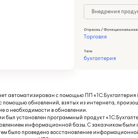
Внедрения продук
Отрасль / Функциональная
Торговля
Теги
бухгалтерия
чет автоматизирован с помощью ПП «1С:Бухгалтерия 8
 помощью обновлений, взятых из интернета, произош
е о необходимости в обновлении.
ии был установлен программный продукт «1С:Бухгалт
овлением информационной базы. С заказчиком были 
тем было проведено восстановление информационной 