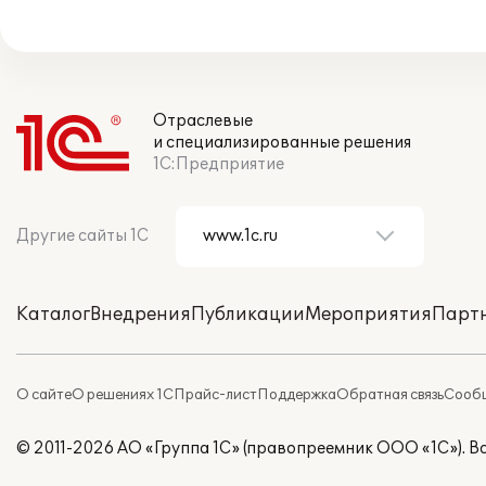
Отраслевые
и специализированные решения
1С:Предприятие
Другие сайты 1С
Каталог
Внедрения
Публикации
Мероприятия
Парт
О сайте
О решениях 1С
Прайс-лист
Поддержка
Обратная связь
Сообщ
© 2011-2026 АО «Группа 1С» (правопреемник ООО «1С»). 