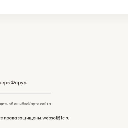
неры
Форум
ить об ошибке
Карта сайта
Все права защищены.
websol@1c.ru