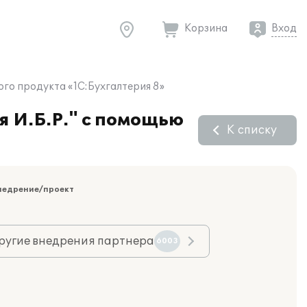
Корзина
Вход
го продукта «1С:Бухгалтерия 8»
 И.Б.Р." с помощью
К списку
недрение/проект
ругие внедрения партнера
6003