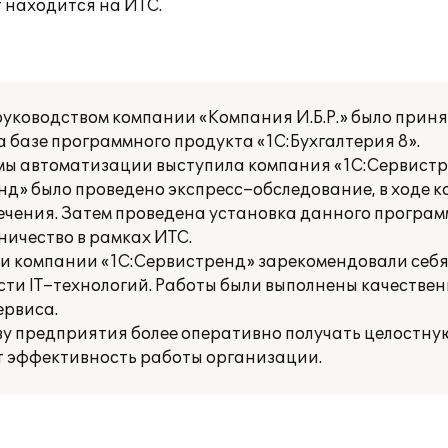
 находится на ИТС.
руководством компании «Компания И.Б.Р.» было прин
базе программного продукта «1С:Бухгалтерия 8».
емы автоматизации выступила компания «1С:Сервистр
» было проведено экспресс–обследование, в ходе к
чения. Затем проведена установка данного программ
ичество в рамках ИТС.
и компании «1С:Сервистренд» зарекомендовали себя
и IT–технологий. Работы были выполнены качественно
ервиса.
ву предприятия более оперативно получать целостну
т эффективность работы организации.