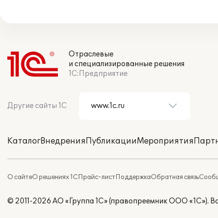
Отраслевые
и специализированные решения
1С:Предприятие
Другие сайты 1С
Каталог
Внедрения
Публикации
Мероприятия
Парт
О сайте
О решениях 1С
Прайс-лист
Поддержка
Обратная связь
Сообщ
© 2011-2026 АО «Группа 1С» (правопреемник ООО «1С»). 