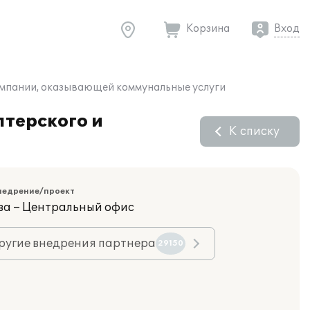
Корзина
Вход
компании, оказывающей коммунальные услуги
лтерского и
К списку
недрение/проект
ва – Центральный офис
ругие внедрения партнера
29150