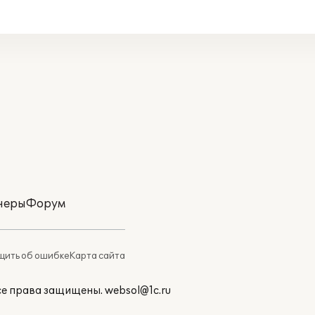
неры
Форум
ить об ошибке
Карта сайта
Все права защищены.
websol@1c.ru