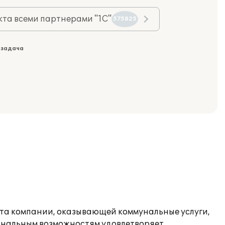
та всеми партнерами "1С"
575825
 задача
чета компании, оказывающей коммунальные услуги,
иональным возможностям удовлетворяет