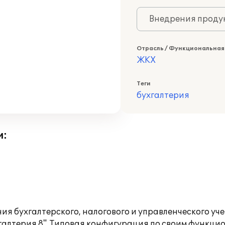
Внедрения продук
Отрасль / Функциональная
ЖКХ
Теги
бухгалтерия
и:
ия бухгалтерского, налогового и управленческого у
галтерия 8". Типовая конфигурация по своим функц