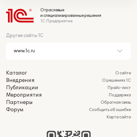
Отраслевые
и специализированные решения
1С:Предприятие
Другие сайты 1С
Каталог
О сайте
Внедрения
О решениях 1С
Публикации
Прайс-лист
Мероприятия
Поддержка
Партнеры
Обратная связь
Форум
Сообщить об ошибке
Карта сайта