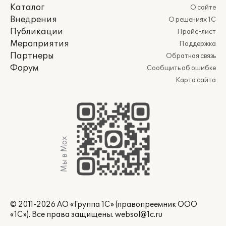
Каталог
О сайте
Внедрения
О решениях 1С
Публикации
Прайс-лист
Мероприятия
Поддержка
Партнеры
Обратная связь
Форум
Сообщить об ошибке
Карта сайта
Мы в Max
© 2011-2026 АО «Группа 1С» (правопреемник ООО
«1С»). Все права защищены.
websol@1c.ru