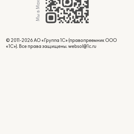
Мы в Max
© 2011-2026 АО «Группа 1С» (правопреемник ООО
«1С»). Все права защищены.
websol@1c.ru