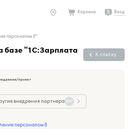
Корзина
Вход
ие персоналом 8"
 базе "1С:Зарплата
К списку
недрение/проект
ругие внедрения партнера
567
ление персоналом 8