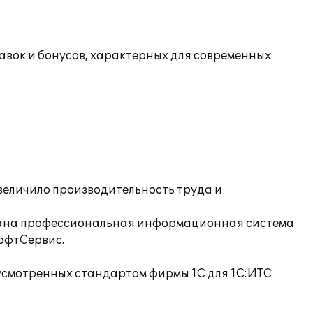
авок и бонусов, характерных для современных
величило производительность труда и
брана профессиональная информационная система
офтСервис.
усмотренных стандартом фирмы 1С для 1С:ИТС