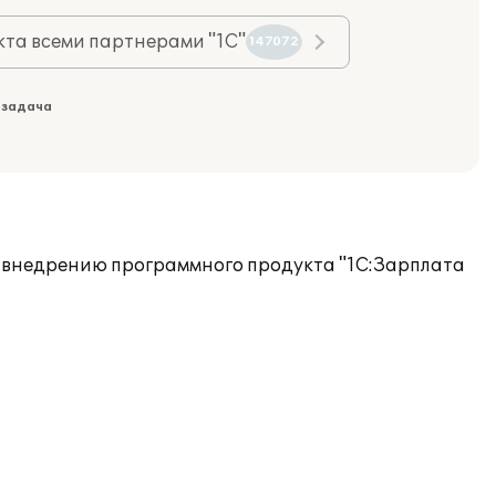
та всеми партнерами "1С"
147072
 задача
по внедрению программного продукта "1С:Зарплата