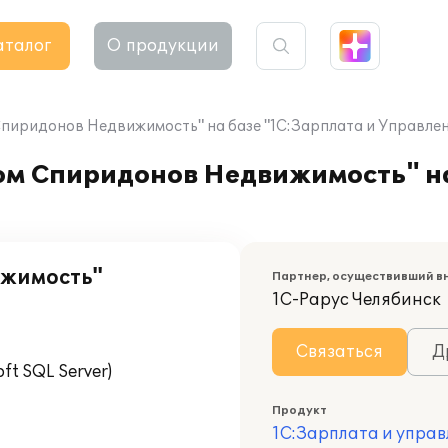
аталог
О продукции
иридонов Недвижимость" на базе "1С:Зарплата и Управлен
м Спиридонов Недвижимость" на
ижимость"
Партнер, осуществивший в
1С-Рарус Челябинск
Связаться
Д
t SQL Server)
Продукт
1С:Зарплата и управ