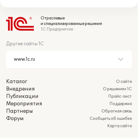
Отраслевые
и специализированные решения
1С:Предприятие
Другие сайты 1С
Каталог
О сайте
Внедрения
О решениях 1С
Публикации
Прайс-лист
Мероприятия
Поддержка
Партнеры
Обратная связь
Форум
Сообщить об ошибке
Карта сайта