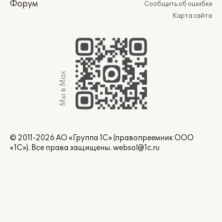
Форум
Сообщить об ошибке
Карта сайта
Мы в Max
© 2011-2026 АО «Группа 1С» (правопреемник ООО
«1С»). Все права защищены.
websol@1c.ru