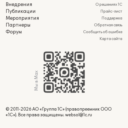
Внедрения
О решениях 1С
Публикации
Прайс-лист
Мероприятия
Поддержка
Партнеры
Обратная связь
Форум
Сообщить об ошибке
Карта сайта
Мы в Max
© 2011-2026 АО «Группа 1С» (правопреемник ООО
«1С»). Все права защищены.
websol@1c.ru