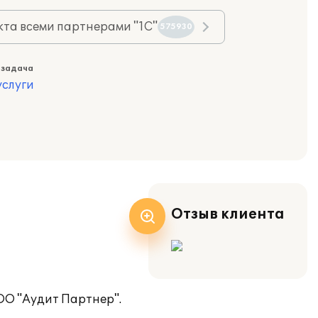
та всеми партнерами "1С"
575930
 задача
слуги
Отзыв клиента
ООО "Аудит Партнер".