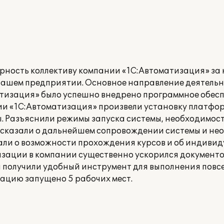
рность коллективу компании «1С:Автоматизация» з
нашем предприятии. Основное направление деятель
атизация» было успешно внедрено программное обес
ии «1С:Автоматизация» произвели установку платфор
. Разъяснили режимы запуска системы, необходимост
ссказали о дальнейшем сопровождении системы и не
ли о возможности прохождения курсов и об индивиду
изации в компании существенно ускорился документо
 получили удобный инструмент для выполнения повс
тацию запущено 5 рабочих мест.