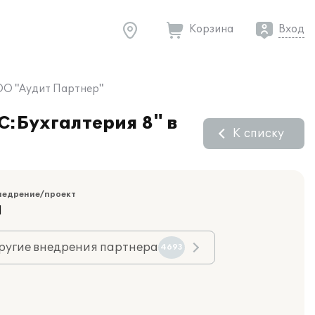
Корзина
Вход
ООО "Аудит Партнер"
С:Бухгалтерия 8" в
К списку
недрение/проект
Я
ругие внедрения партнера
4693