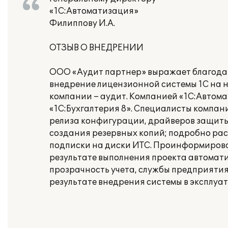
«1С:Автоматизация»
Филиппову И.А.
ОТЗЫВ О ВНЕДРЕНИИ
ООО «Аудит партнер» выражает благода
внедрение лицензионной системы 1С на 
компании – аудит. Компанией «1С:Автом
«1С:Бухгалтерия 8». Специалисты компан
релиза конфигурации, драйверов защиты
создания резервных копий; подробно ра
подписки на диски ИТС. Проинформирова
результате выполнения проекта автомат
прозрачность учета, службы предприятия
результате внедрения системы в эксплуа