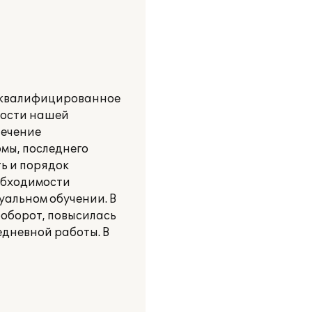
а квалифицированное
ности нашей
печение
мы, последнего
ь и порядок
обходимости
альном обучении. В
оборот, повысилась
едневной работы. В