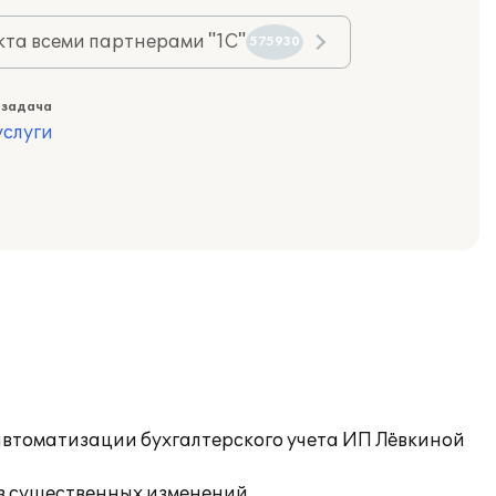
та всеми партнерами "1С"
575930
 задача
слуги
автоматизации бухгалтерского учета ИП Лёвкиной
з существенных изменений.