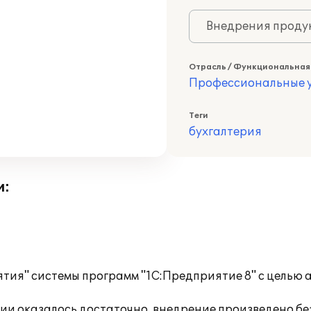
Внедрения продук
Отрасль / Функциональная
Профессиональные у
Теги
бухгалтерия
и:
тия" системы программ "1С:Предприятие 8" с целью 
и оказалось достаточно, внедрение произведено бе