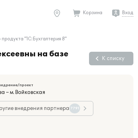
Корзина
Вход
продукта "1С:Бухгалтерия 8"
ксеевны на базе
К списку
недрение/проект
а – м. Войковская
ругие внедрения партнера
7791