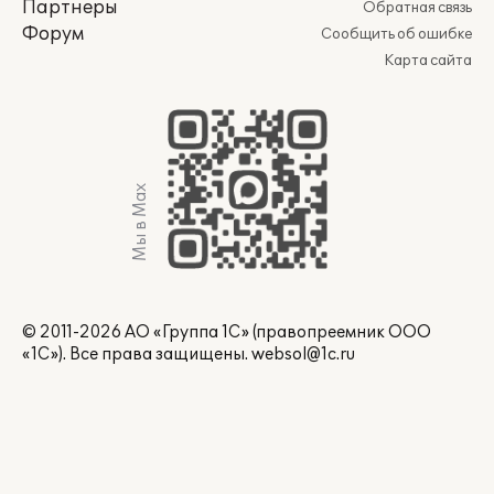
Партнеры
Обратная связь
Форум
Сообщить об ошибке
Карта сайта
Мы в Max
© 2011-2026 АО «Группа 1С» (правопреемник ООО
«1С»). Все права защищены.
websol@1c.ru