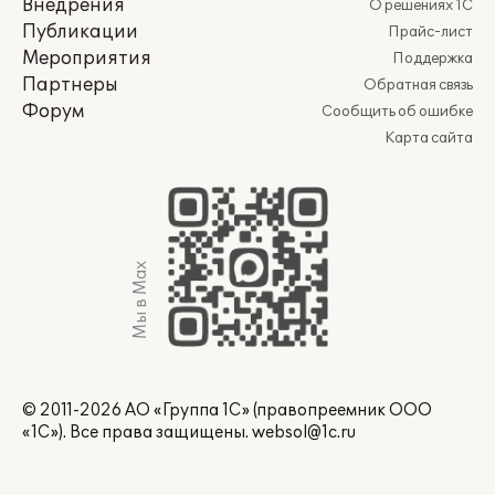
Внедрения
О решениях 1С
Публикации
Прайс-лист
Мероприятия
Поддержка
Партнеры
Обратная связь
Форум
Сообщить об ошибке
Карта сайта
Мы в Max
© 2011-2026 АО «Группа 1С» (правопреемник ООО
«1С»). Все права защищены.
websol@1c.ru