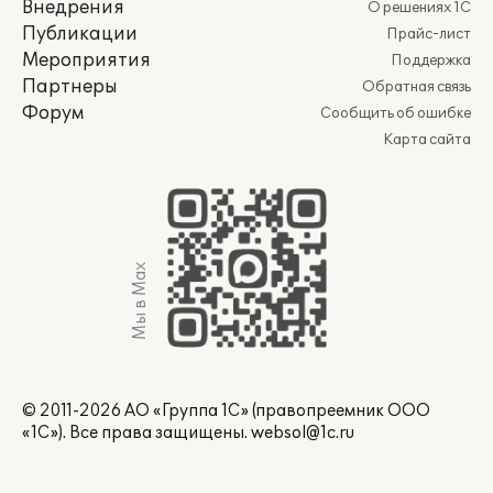
Внедрения
О решениях 1С
Публикации
Прайс-лист
Мероприятия
Поддержка
Партнеры
Обратная связь
Форум
Сообщить об ошибке
Карта сайта
Мы в Max
© 2011-2026 АО «Группа 1С» (правопреемник ООО
«1С»). Все права защищены.
websol@1c.ru