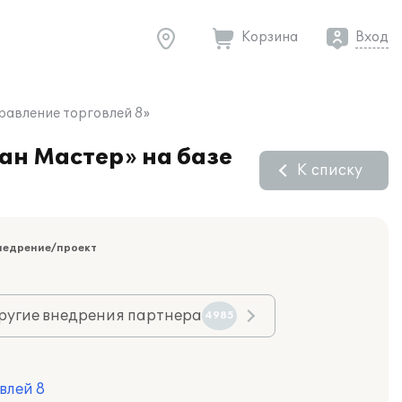
Корзина
Вход
равление торговлей 8»
ан Мастер» на базе
К списку
недрение/проект
ругие внедрения партнера
4985
влей 8