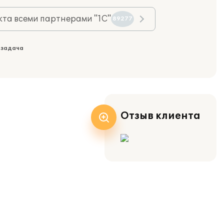
та всеми партнерами "1С"
89277
 задача
Отзыв клиента