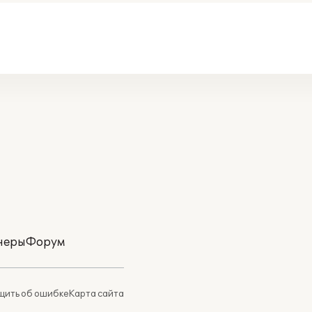
неры
Форум
ить об ошибке
Карта сайта