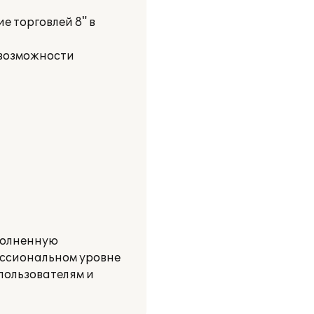
 торговлей 8" в
 возможности
полненную
ессиональном уровне
пользователям и