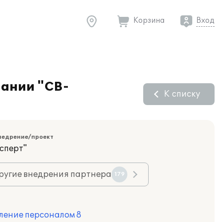
Корзина
Вход
пании "СВ-
К списку
недрение/проект
сперт"
ругие внедрения партнера
179
ление персоналом 8