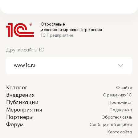
Отраслевые
и специализированные решения
1С:Предприятие
Другие сайты 1С
Каталог
О сайте
Внедрения
О решениях 1С
Публикации
Прайс-лист
Мероприятия
Поддержка
Партнеры
Обратная связь
Форум
Сообщить об ошибке
Карта сайта