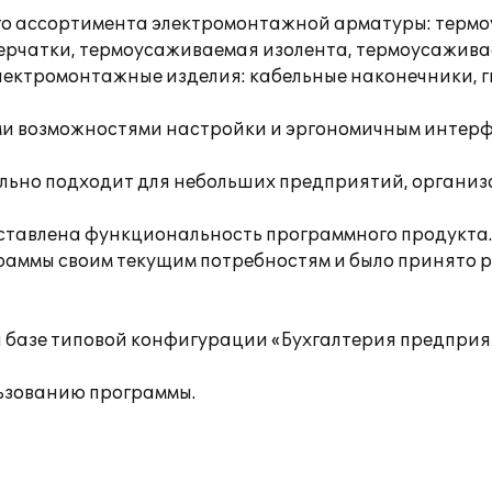
о ассортимента электромонтажной арматуры: термоу
рчатки, термоусаживаемая изолента, термоусаживае
лектромонтажные изделия: кабельные наконечники, ги
ми возможностями настройки и эргономичным интерфе
ально подходит для небольших предприятий, органи
тавлена функциональность программного продукта.
раммы своим текущим потребностям и было принято 
а базе типовой конфигурации «Бухгалтерия предприя
ьзованию программы.