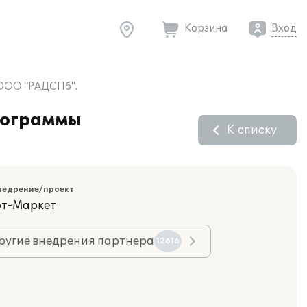
Корзина
Вход
 ООО "РАДСПб".
рограммы
К списку
недрение/проект
фт-Маркет
ругие внедрения партнера
12616