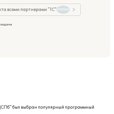
та всеми партнерами "1С"
575930
 задача
РАДСПб" был выбран популярный программный