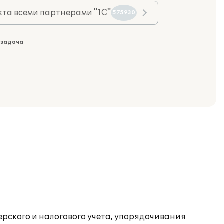
та всеми партнерами "1С"
575930
 задача
рского и налогового учета, упорядочивания