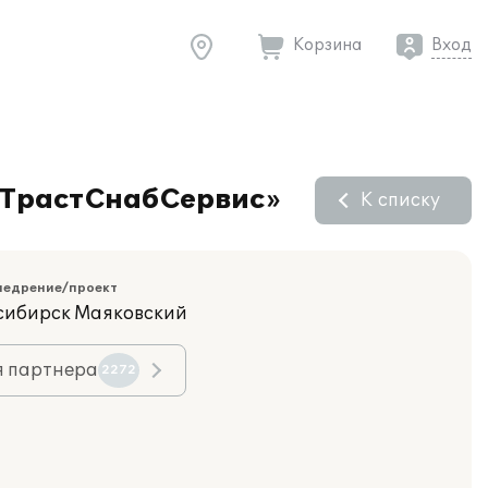
Корзина
Вход
 «ТрастСнабСервис»
К списку
недрение/проект
осибирск Маяковский
я партнера
2272