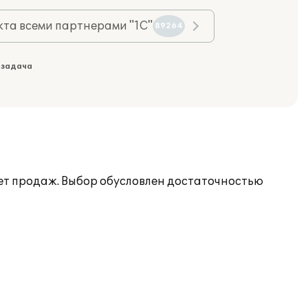
та всеми партнерами "1С"
89264
 задача
чет продаж. Выбор обусловлен достаточностью