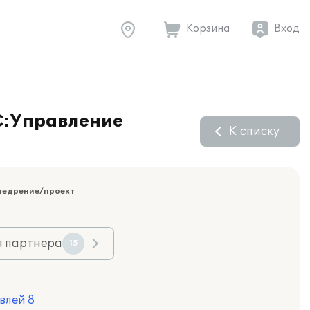
Корзина
Вход
1С:Управление
К списку
недрение/проект
я партнера
15
влей 8