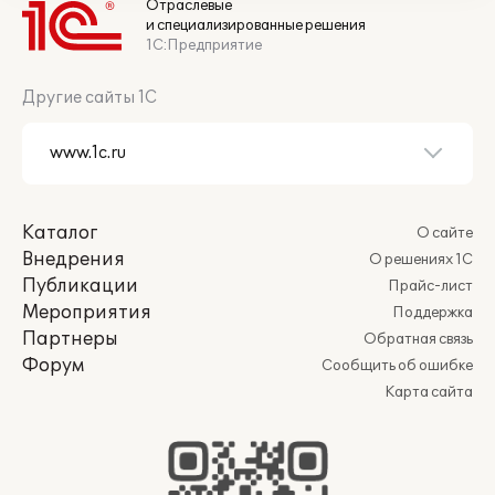
Отраслевые
и специализированные решения
1С:Предприятие
Другие сайты 1С
Каталог
О сайте
Внедрения
О решениях 1С
Публикации
Прайс-лист
Мероприятия
Поддержка
Партнеры
Обратная связь
Форум
Сообщить об ошибке
Карта сайта