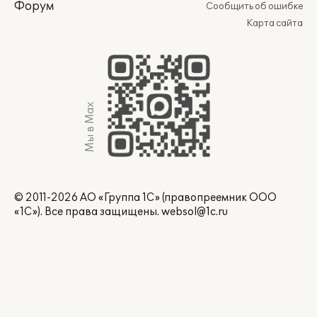
Форум
Сообщить об ошибке
Карта сайта
Мы в Max
© 2011-2026 АО «Группа 1С» (правопреемник ООО
«1С»). Все права защищены.
websol@1c.ru