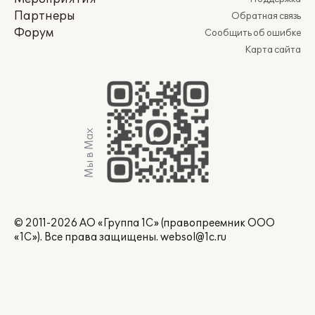
Партнеры
Обратная связь
Форум
Сообщить об ошибке
Карта сайта
Мы в Max
© 2011-2026 АО «Группа 1С» (правопреемник ООО
«1С»). Все права защищены.
websol@1c.ru