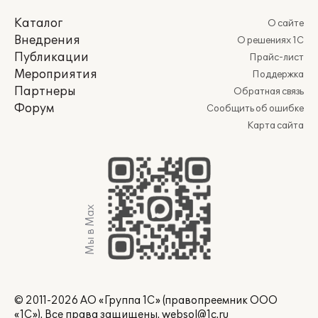
Каталог
О сайте
Внедрения
О решениях 1С
Публикации
Прайс-лист
Мероприятия
Поддержка
Партнеры
Обратная связь
Форум
Сообщить об ошибке
Карта сайта
Мы в Max
© 2011-2026 АО «Группа 1С» (правопреемник ООО
«1С»). Все права защищены.
websol@1c.ru