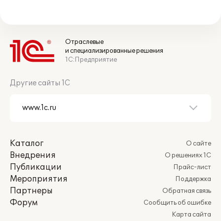
Отраслевые
и специализированные решения
1С:Предприятие
Другие сайты 1С
Каталог
О сайте
Внедрения
О решениях 1С
Публикации
Прайс-лист
Мероприятия
Поддержка
Партнеры
Обратная связь
Форум
Сообщить об ошибке
Карта сайта