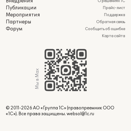
Внедрения
О решениях 1С
Публикации
Прайс-лист
Мероприятия
Поддержка
Партнеры
Обратная связь
Форум
Сообщить об ошибке
Карта сайта
Мы в Max
© 2011-2026 АО «Группа 1С» (правопреемник ООО
«1С»). Все права защищены.
websol@1c.ru