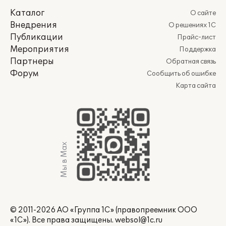
Каталог
О сайте
Внедрения
О решениях 1С
Публикации
Прайс-лист
Мероприятия
Поддержка
Партнеры
Обратная связь
Форум
Сообщить об ошибке
Карта сайта
Мы в Max
© 2011-2026 АО «Группа 1С» (правопреемник ООО
«1С»). Все права защищены.
websol@1c.ru