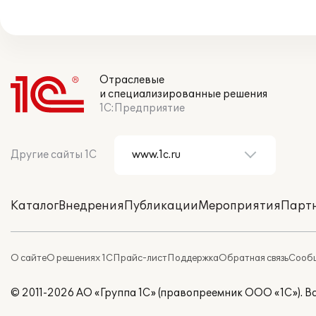
Отраслевые
и специализированные решения
1С:Предприятие
Другие сайты 1С
Каталог
Внедрения
Публикации
Мероприятия
Парт
О сайте
О решениях 1С
Прайс-лист
Поддержка
Обратная связь
Сообщ
© 2011-2026 АО «Группа 1С» (правопреемник ООО «1С»). 