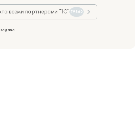
та всеми партнерами "1С"
79860
 задача