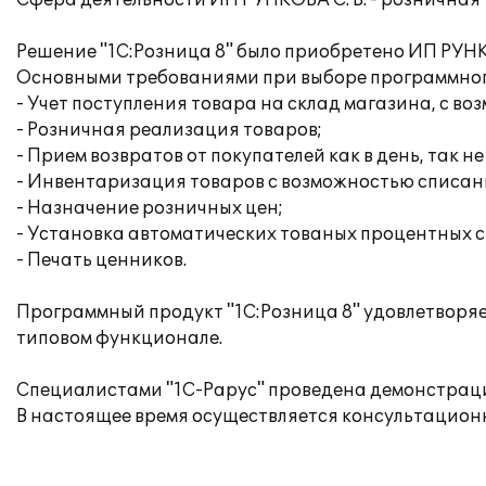
Сфера деятельности ИП РУНКОВА С. В. - розничная
Решение "1С:Розница 8" было приобретено ИП РУНК
Основными требованиями при выборе программног
- Учет поступления товара на склад магазина, с 
- Розничная реализация товаров;
- Прием возвратов от покупателей как в день, так не
- Инвентаризация товаров с возможностью списан
- Назначение розничных цен;
- Установка автоматических тованых процентных с
- Печать ценников.
Программный продукт "1С:Розница 8" удовлетворяе
типовом функционале.
Специалистами "1С-Рарус" проведена демонстрация
В настоящее время осуществляется консультацион