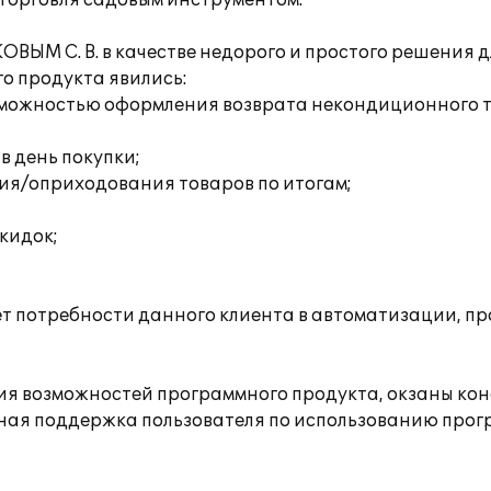
 торговля садовым инструментом.
ОВЫМ С. В. в качестве недорого и простого решения 
о продукта явились:
возможностью оформления возврата некондиционного 
 в день покупки;
ия/оприходования товаров по итогам;
кидок;
т потребности данного клиента в автоматизации, п
 возможностей программного продукта, окзаны консу
ная поддержка пользователя по использованию прог