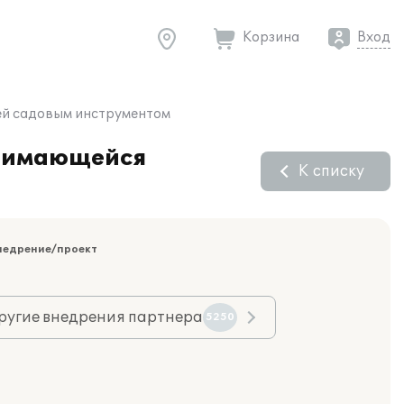
Корзина
Вход
лей садовым инструментом
анимающейся
К списку
недрение/проект
ругие внедрения партнера
5250