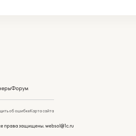
неры
Форум
ить об ошибке
Карта сайта
Все права защищены.
websol@1c.ru