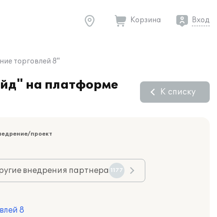
Корзина
Вход
ние торговлей 8"
эйд" на платформе
К списку
недрение/проект
ругие внедрения партнера
1177
влей 8