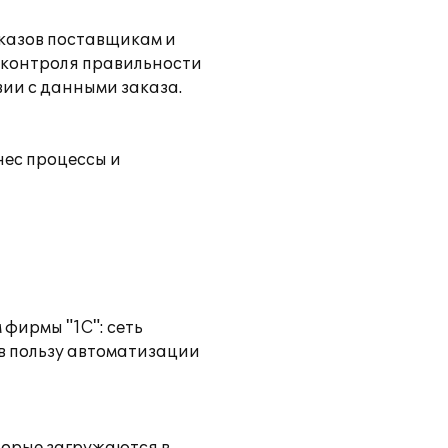
аказов поставщикам и
о контроля правильности
вии с данными заказа.
нес процессы и
 фирмы "1С": сеть
 в пользу автоматизации