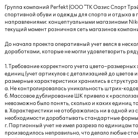
Группа компаний Perfekt (ООО "ТК Оазис Спорт Трэ
спортивной обуви и одежды для спорта и отдыха в
направлениями: концептуальными магазинами Nike
текущий момент розничная сеть магазинов компании
До начала проекта оперативный учет велся в неско
доработками, которые не могли удовлетворить ря
1. Требование корректного учета цвето–размерных х
единиц (учет артикулов с детализацией до цветов и
размерные характеристики хранились в структурах 
а. Не контролировалась уникальность штрих-кодов 
б. Массовое дублирование ШК привело к «расползан
невозможно было понять, сколько и каких единиц т
в. Характеристики не отображались ни в одной из 
необходимости дорабатывать стандартные формы д
г. Партионный учет не имел разреза по единицам т
производилось неправильно, что делало любые ста