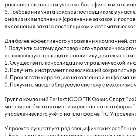
рассогласованности учетных баз офиса и магазино
5. Требование учета заказов поставщикам: в унасл
анализ их выполнения (сравнение заказов и поста
выполнения заказа поставщиком и автоматического
Для более эффективного управления компанией, с
1. Получить систему достоверного управленческог
позволяющую проводить аналитику деятельности 
2. Осуществить консолидацию управленческой ин
3. Получить инструмент позволяющий сократить в
4. Произвести коррекцию накопленной информац
5. Получить масштабируемую систему с механизмом
Группа компаний Perfekt (ООО "ТК Оазис Спорт Трэ
магазинов была автоматизирована на платформе "1С
управленческого учёта на платформе "1С:Управлени
У проекта существует ряд специфических особенно