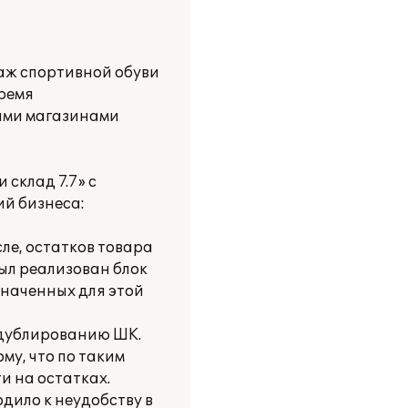
даж спортивной обуви
тремя
ыми магазинами
склад 7.7» с
ий бизнеса:
сле, остатков товара
был реализован блок
значенных для этой
у дублированию ШК.
му, что по таким
и на остатках.
дило к неудобству в