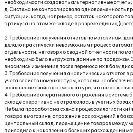
необходимости создавать альтернативные отчеты, 
д. Система не контролировала одновременность про
ситуации, когда, например, остаток некоторого тов
артикула на этом же складе в разрезе единиц (цвето
2. Требование получения отчетов по магазинам: д
делало практически невозможным процесс автомати
отдельности, не говоря о сводной отчетности по м
необходимо было выгружать данные по продажам. Э
вносились изменения после переноса их в базу дис
3. Требование получения аналитических отчетов в 
учета свойств номенклатуры, который не обеспечи
заполнение свойств номенклатуры, что не позволял
4. Требование оперативного отражения в системе б
складе оперативно не отражалась в учетных базах
Не была проработана схема процессов логистики (
товара в магазине, отражение расхождений в база
центральный склад, перемещение товаров между ма
приводило к накоплению больших расхождений ме