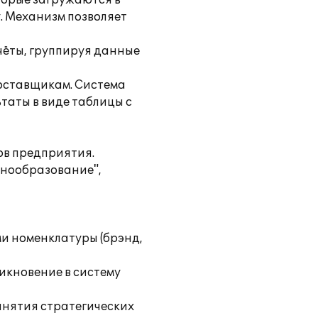
торые загружаются в
. Механизм позволяет
чёты, группируя данные
поставщикам. Система
таты в виде таблицы с
ов предприятия.
енообразование",
ми номенклатуры (брэнд,
икновение в систему
инятия стратегических