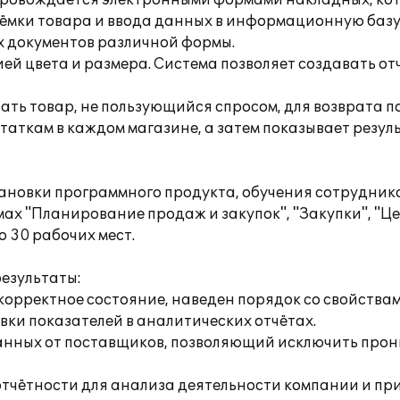
сопровождается электронными формами накладных, ко
иёмки товара и ввода данных в информационную базу
х документов различной формы.
ей цвета и размера. Система позволяет создавать от
ть товар, не пользующийся спросом, для возврата 
аткам в каждом магазине, а затем показывает резуль
ановки программного продукта, обучения сотрудник
ах "Планирование продаж и закупок", "Закупки", "Ц
 30 рабочих мест.
езультаты:
корректное состояние, наведен порядок со свойства
вки показателей в аналитических отчётах.
данных от поставщиков, позволяющий исключить прон
 отчётности для анализа деятельности компании и пр