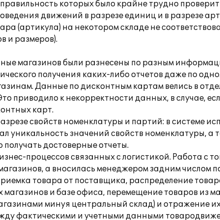
правильность которых было крайне трудно проверит
ведения движений в разрезе единиц и в разрезе арт
ара (артикула) на некотором складе не соответствова
в и размеров).
анные магазинов были разнесены по разным информац
ческого получения каких-либо отчетов даже по одном
агазинам. Данные по дисконтным картам велись в отде
то приводило к некорректности данных, в случае, ес
контных карт.
разрезе свойств номенклатуры и партий: в системе и
вал уникальность значений свойств номенклатуры, а 
о получать достоверные отчеты.
изнес-процессов связанных с логистикой. Работа с 
 магазинов, а вносилась менеджером задним числом 
приемка товара от поставщика, распределение товар
х магазинов и базе офиса, перемещение товаров из м
газинами минуя центральный склад) и отражение их 
жду фактическими и учетными данными товародвиже