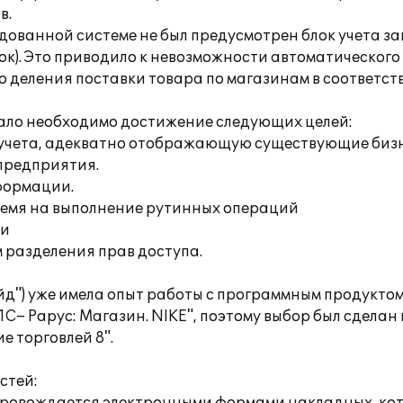
в.
едованной системе не был предусмотрен блок учета з
вок). Это приводило к невозможности автоматическог
 деления поставки товара по магазинам в соответст
тало необходимо достижение следующих целей:
о учета, адекватно отображающую существующие биз
предприятия.
формации.
ремя на выполнение рутинных операций
ии
 разделения прав доступа.
йд") уже имела опыт работы с программным продуктом
– Рарус: Магазин. NIKE", поэтому выбор был сделан
е торговлей 8".
стей: