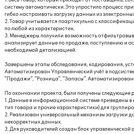
1. Весь товар, который приходит от поставщика, 
систему автоматически. Это упростило процесс пр
гибко настраивать загрузку данных из электронны
2. Товар учитывается поартикульно с классификаци
по любой из характеристик.
3. Менеджеры получили возможность отфильтровыва
анализирует данные по продаже, поступлению и ост
необходимой детализацией.
Завершены этапы обследования, кодирования, уст
Автоматизирован Управленческий учёт в подсистем
"Продажи", "Розница", "Запасы". Автоматизировано
По окончании проекта, были получены следующие р
1. Данные в информационной системе приведены в 
тип товара и прочие характеристики) для группиро
2. Реализован универсальный механизм загрузки 
некорректных данных.
3. Для руководителей создан блок управленческой