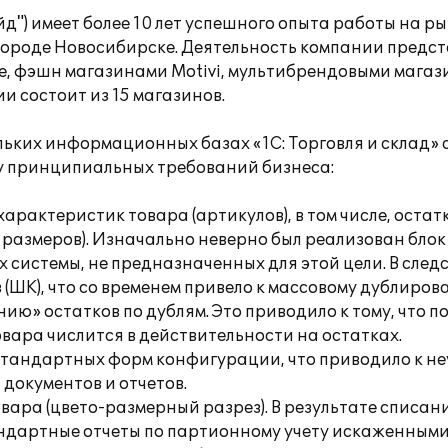
йд") имеет более 10 лет успешного опыта работы на 
 городе Новосибирске. Деятельность компании предс
, фэшн магазинами Motivi, мультибрендовыми магаз
 состоит из 15 магазинов.
льких информационных базах «1С: Торговля и склад»
ду принципиальных требований бизнеса:
арактеристик товара (артикулов), в том числе, остат
 размеров). Изначально неверно был реализован блок 
системы, не предназначенных для этой цели. В следс
(ШК), что со временем привело к массовому дублиро
ию» остатков по дублям. Это приводило к тому, что п
овара числится в действительности на остатках.
стандартных форм конфигурации, что приводило к не
окументов и отчетов.
овара (цвето-размерный разрез). В результате списан
ндартные отчеты по партионному учету искаженными.