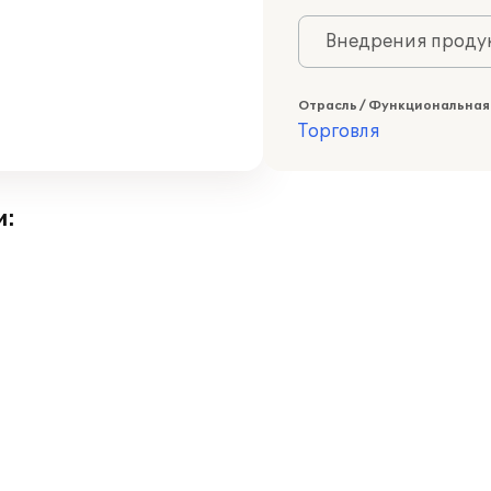
Внедрения продук
Отрасль / Функциональная
Торговля
и: