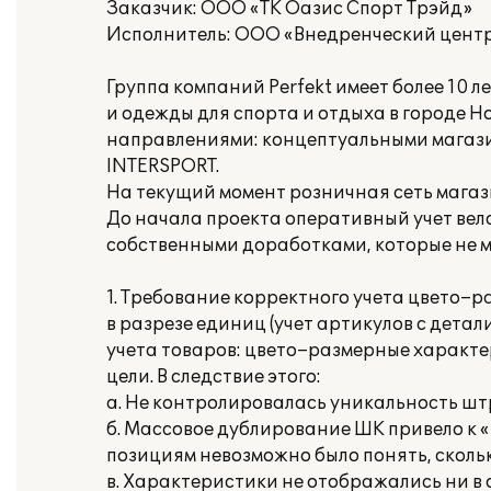
Заказчик: ООО «ТК Оазис Спорт Трэйд»
Исполнитель: ООО «Внедренческий цент
Группа компаний Perfekt имеет более 10
и одежды для спорта и отдыха в городе 
направлениями: концептуальными магази
INTERSPORT.
На текущий момент розничная сеть магаз
До начала проекта оперативный учет велс
собственными доработками, которые не 
1. Требование корректного учета цвето–р
в разрезе единиц (учет артикулов с дета
учета товаров: цвето–размерные характе
цели. В следствие этого:
а. Не контролировалась уникальность штр
б. Массовое дублирование ШК привело к «
позициям невозможно было понять, скольк
в. Характеристики не отображались ни в