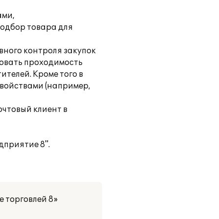
ами,
подбор товара для
вного контроля закупок
ровать проходимость
телей. Кроме того в
войствами (например,
чтовый клиент в
дприятие 8".
е торговлей 8»