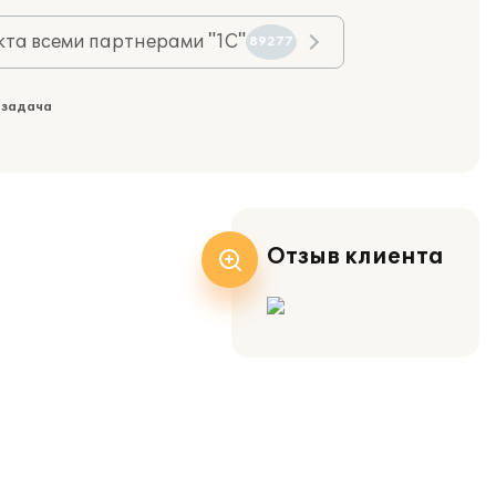
та всеми партнерами "1С"
89277
 задача
Отзыв клиента