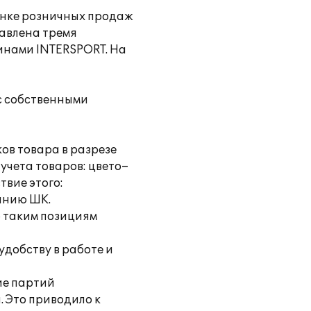
рынке розничных продаж
тавлена тремя
инами INTERSPORT. На
 с собственными
ков товара в разрезе
учета товаров: цвето–
твие этого:
ванию ШК.
о таким позициям
удобству в работе и
ие партий
 Это приводило к