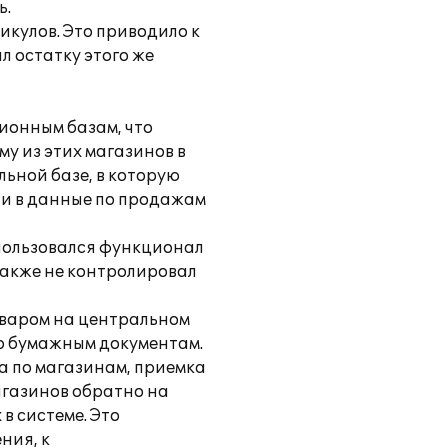
ь.
икулов. Это приводило к
л остатку этого же
ионным базам, что
у из этих магазинов в
льной базе, в которую
ли в данные по продажам
спользовался функционал
также не контролировал
товаром на центральном
по бумажным документам.
а по магазинам, приемка
агазинов обратно на
в системе. Это
ния, к