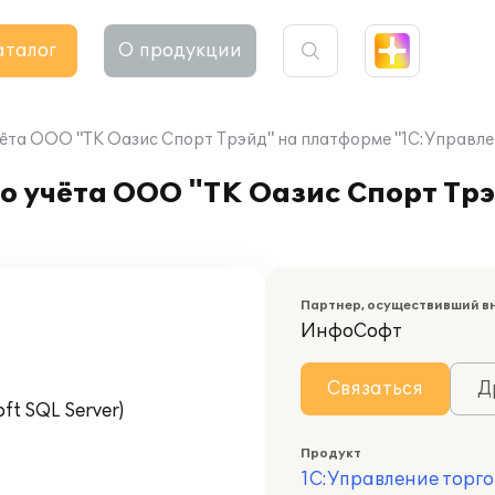
аталог
О продукции
ёта ООО "ТК Оазис Спорт Трэйд" на платформе "1С:Управле
о учёта ООО "ТК Оазис Спорт Тр
Партнер, осуществивший в
ИнфоСофт
Связаться
Д
t SQL Server)
Продукт
1С:Управление торго