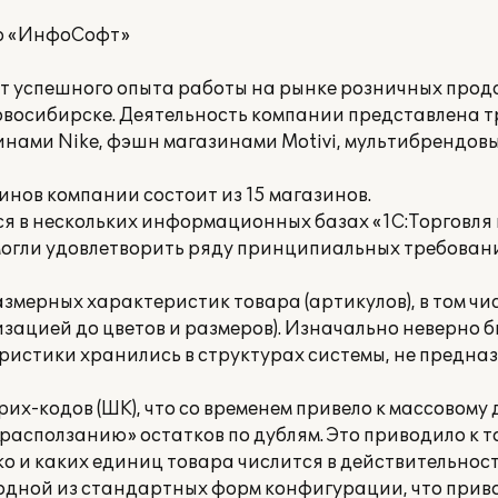
р «ИнфоСофт»
 лет успешного опыта работы на рынке розничных про
Новосибирске. Деятельность компании представлена 
нами Nike, фэшн магазинами Motivi, мультибрендов
инов компании состоит из 15 магазинов.
я в нескольких информационных базах «1С:Торговля и 
могли удовлетворить ряду принципиальных требован
азмерных характеристик товара (артикулов), в том чи
лизацией до цветов и размеров). Изначально неверно 
ристики хранились в структурах системы, не предна
их-кодов (ШК), что со временем привело к массовом
расползанию» остатков по дублям. Это приводило к то
о и каких единиц товара числится в действительност
 одной из стандартных форм конфигурации, что приво