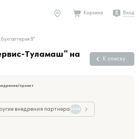
Корзина
Вход
:Бухгалтерия 8"
сервис-Туламаш" на
К списку
недрение/проект
ругие внедрения партнера
1434