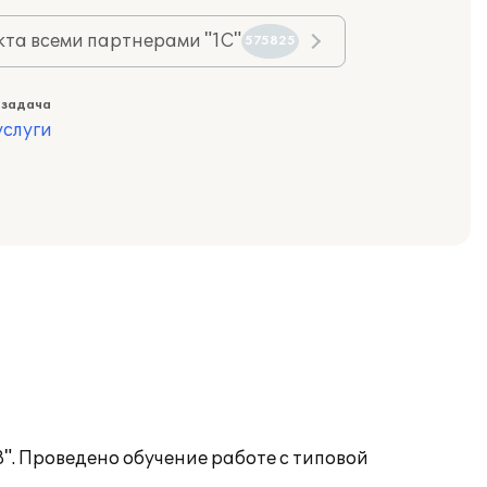
та всеми партнерами "1С"
575825
 задача
слуги
". Проведено обучение работе с типовой