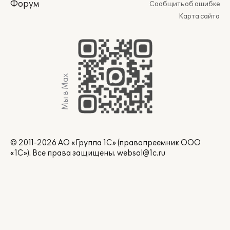
Форум
Сообщить об ошибке
Карта сайта
Мы в Max
© 2011-2026 АО «Группа 1С» (правопреемник ООО
«1С»). Все права защищены.
websol@1c.ru