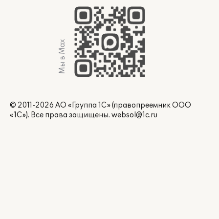
Мы в Max
© 2011-2026 АО «Группа 1С» (правопреемник ООО
«1С»). Все права защищены.
websol@1c.ru