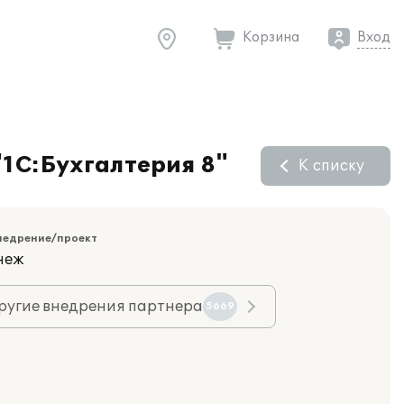
Корзина
Вход
"1С:Бухгалтерия 8"
К списку
недрение/проект
неж
ругие внедрения партнера
5669