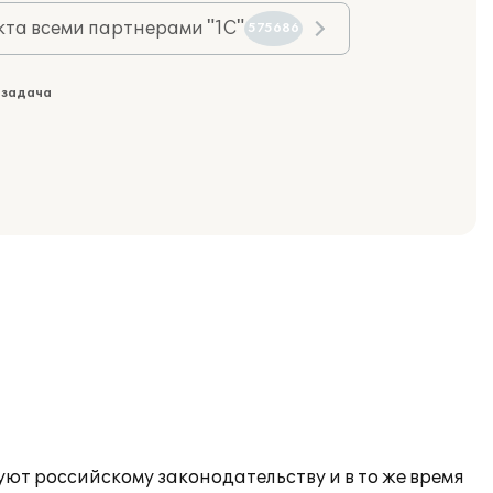
та всеми партнерами "1С"
575686
 задача
уют российскому законодательству и в то же время