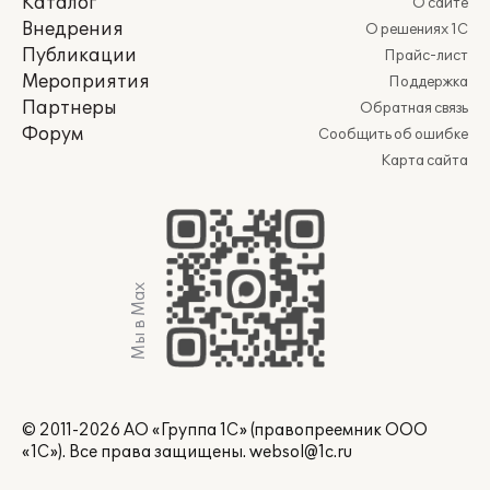
Каталог
О сайте
Внедрения
О решениях 1С
Публикации
Прайс-лист
Мероприятия
Поддержка
Партнеры
Обратная связь
Форум
Сообщить об ошибке
Карта сайта
Мы в Max
© 2011-2026 АО «Группа 1С» (правопреемник ООО
«1С»). Все права защищены.
websol@1c.ru