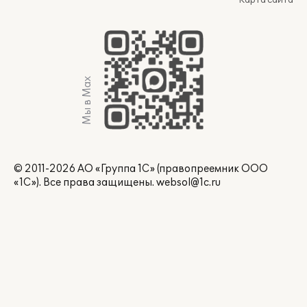
Карта сайта
Мы в Max
© 2011-2026 АО «Группа 1С» (правопреемник ООО
«1С»). Все права защищены.
websol@1c.ru