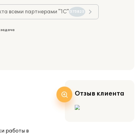
та всеми партнерами "1С"
575825
 задача
Отзыв клиента
ки работы в