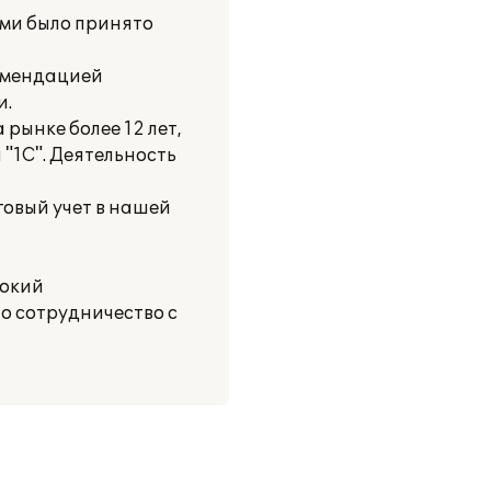
ами было принято
комендацией
и.
ынке более 12 лет,
"1С". Деятельность
овый учет в нашей
сокий
то сотрудничество с