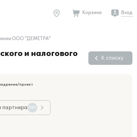
Корзина
Вход
омпании ООО "ДЕМЕТРА"
ского и налогового
К списку
недрение/проект
я партнера
507