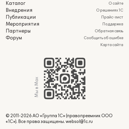
Каталог
О сайте
Внедрения
О решениях 1С
Публикации
Прайс-лист
Мероприятия
Поддержка
Партнеры
Обратная связь
Форум
Сообщить об ошибке
Карта сайта
Мы в Max
© 2011-2026 АО «Группа 1С» (правопреемник ООО
«1С»). Все права защищены.
websol@1c.ru