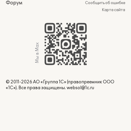
Форум
Сообщить об ошибке
Карта сайта
Мы в Max
© 2011-2026 АО «Группа 1С» (правопреемник ООО
«1С»). Все права защищены.
websol@1c.ru