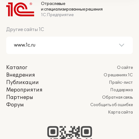
Отраслевые
и специализированные решения
1С:Предприятие
Другие сайты 1С
Каталог
О сайте
Внедрения
О решениях 1С
Публикации
Прайс-лист
Мероприятия
Поддержка
Партнеры
Обратная связь
Форум
Сообщить об ошибке
Карта сайта