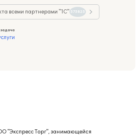
та всеми партнерами "1С"
575825
 задача
слуги
ООО "Экспресс Торг", занимающейся