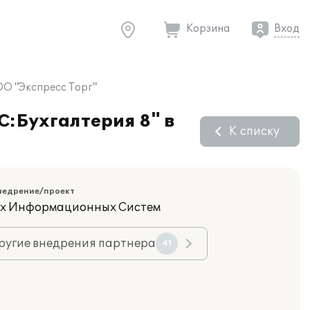
Корзина
Вход
ОО "Экспресс Торг"
С:Бухгалтерия 8" в
К списку
недрение/проект
их Информационных Систем
ругие внедрения партнера
41