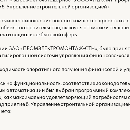
Н» выражает благодарность ООО «ИЦ Элит-профит
 8. Управление строительной организацией».
вает выполнение полного комплекса проектных, с
объектах строительства, включая атомные и тепловы
екты социально-бытовой сферы.
пании ЗАО «ПРОМЭЛЕКТРОМОНТАЖ-СТН», было принят
атизированной системы управления финансово-хоз
ходимость оперативного получения финансовой и у
сь на функциональность, соответствие законодатель
емы автоматизации был выбран программный комплекс
, как максимально удовлетворяющий потребностям 
дприятие 8. Управление строительной организацие
чета: