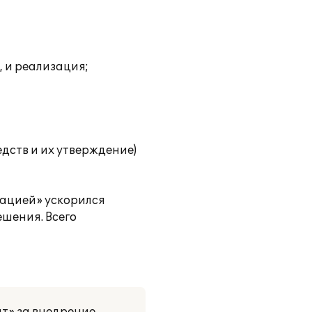
, и реализация;
дств и их утверждение)
зацией» ускорился
шения. Всего