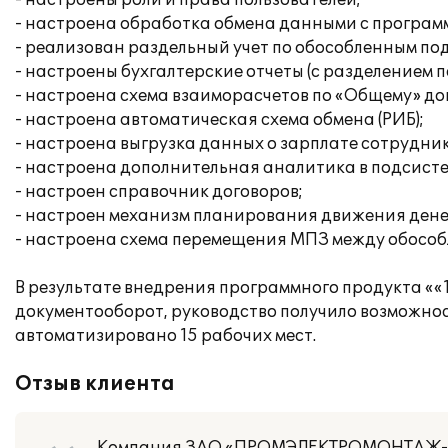
- настроены роли и права пользователей;
- настроена обработка обмена данными с програм
- реализован раздельный учет по обособленным по
- настроены бухгалтерские отчеты (с разделением 
- настроена схема взаиморасчетов по «Общему» дог
- настроена автоматическая схема обмена (РИБ);
- настроена выгрузка данных о зарплате сотрудник
- настроена дополнительная аналитика в подсисте
- настроен справочник договоров;
- настроен механизм планирования движения денеж
- настроена схема перемещения МПЗ между обосо
В результате внедрения программного продукта «
документооборот, руководство получило возможнос
автоматизировано 15 рабочих мест.
Отзыв клиента