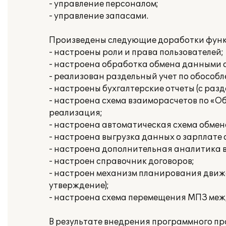
- управление персоналом;
- управление запасами.
Произведены следующие доработки функ
- настроены роли и права пользователей;
- настроена обработка обмена данными 
- реализован раздельный учет по обособ
- настроены бухгалтерские отчеты (с раз
- настроена схема взаиморасчетов по «Об
реализация;
- настроена автоматическая схема обмена
- настроена выгрузка данных о зарплате 
- настроена дополнительная аналитика в
- настроен справочник договоров;
- настроен механизм планирования движе
утверждение);
- настроена схема перемещения МПЗ ме
В результате внедрения программного пр