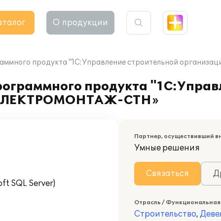
аталог
О продукции
ограммного продукта "1С:Управление строительной орган
рограммного продукта "1С:Управ
ОМЭЛЕКТРОМОНТАЖ-СТН»
Партнер, осуществивший в
Умные решения
Связаться
Д
t SQL Server)
Отрасль / Функциональная
Строительство
,
Деве