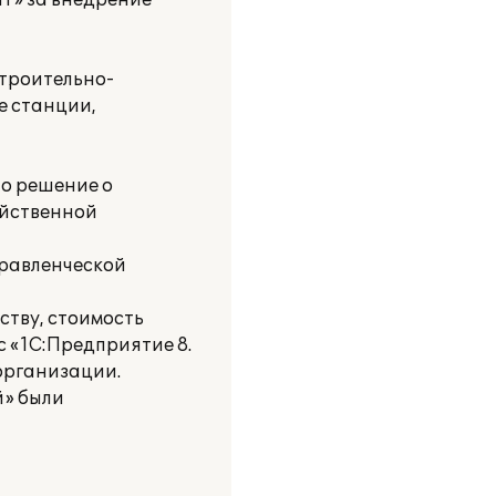
» за внедрение
троительно-
е станции,
о решение о
яйственной
правленческой
ству, стоимость
 «1С:Предприятие 8.
организации.
й» были