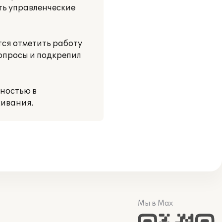
ть управленческие
тся отметить работу
опросы и подкрепил
ностью в
живания.
Мы в Max