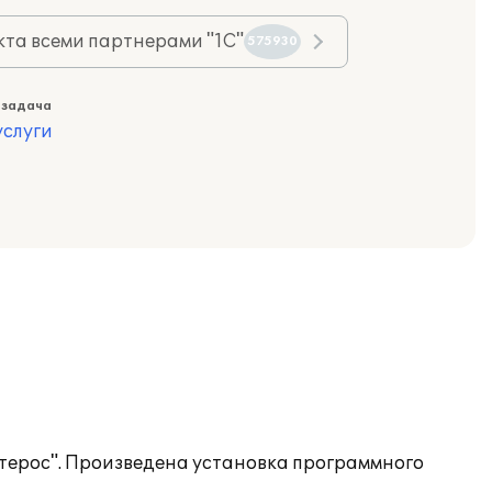
та всеми партнерами "1С"
575930
 задача
слуги
нтерос". Произведена установка программного