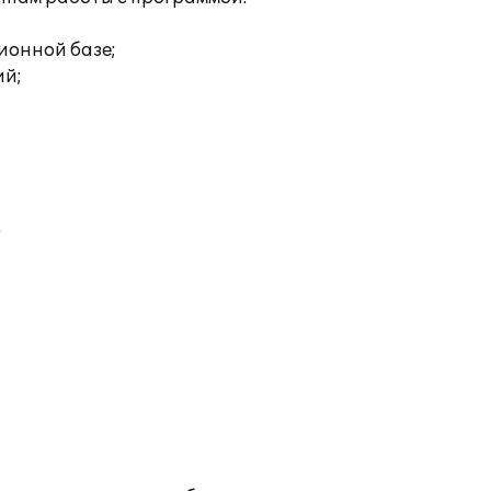
ионной базе;
ий;
;