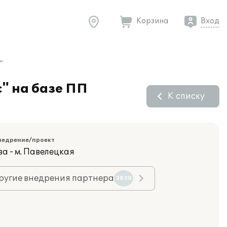
Корзина
Вход
"
" на базе ПП
К списку
недрение/проект
а - м. Павелецкая
ругие внедрения партнера
3830