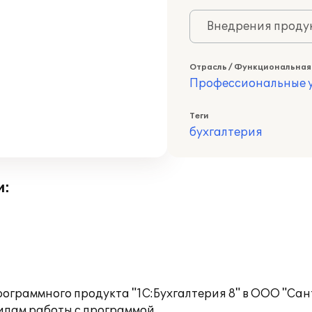
Внедрения продук
Отрасль / Функциональная
Профессиональные у
Теги
бухгалтерия
и:
ограммного продукта "1С:Бухгалтерия 8" в ООО "Са
ипам работы с программой.